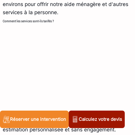
environs pour offrir notre aide ménagère et d'autres
services à la personne.
Comment les services sont-ils tarifés ?
Les tarifs dépendent des prestations souhaitées.
Réserver une intervention
Calculez votre devis
Nous proposons des
devis gratuits
pour une
estimation personnalisée et sans engagement.